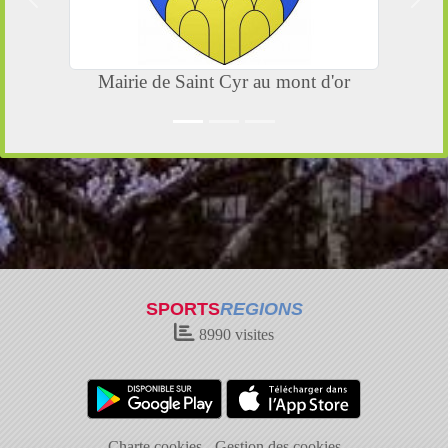
Précedent
Suiv
Mairie de Saint Cyr au mont d'or
SPORTS
REGIONS
8990
visites
Charte cookies
Gestion des cookies