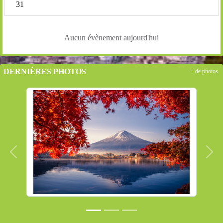
31
Aucun évènement aujourd'hui
DERNIÈRES PHOTOS
+ de photos
Précedent
Suiv