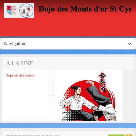
Panneau de gestion des cookies
Dojo des Monts d'or St Cyr
A LA UNE
Reprise des cours
Previous
Next