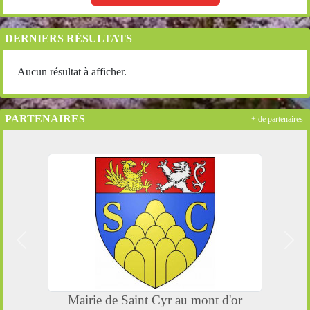
DERNIERS RÉSULTATS
Aucun résultat à afficher.
PARTENAIRES
+ de partenaires
Précedent
Suiv
Mairie de Saint Cyr au mont d'or