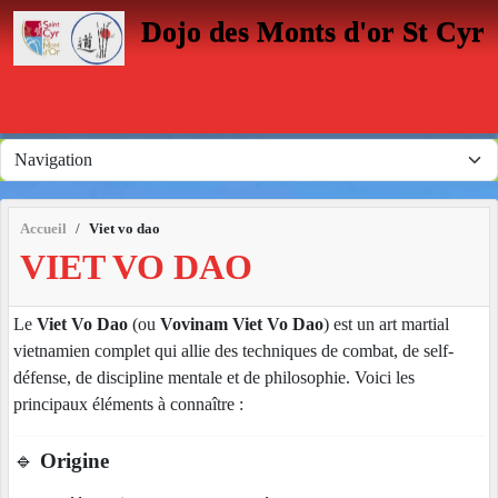
Panneau de gestion des cookies
Dojo des Monts d'or St Cyr
Accueil
Viet vo dao
VIET VO DAO
Le
Viet Vo Dao
(ou
Vovinam Viet Vo Dao
) est un art martial
vietnamien complet qui allie des techniques de combat, de self-
défense, de discipline mentale et de philosophie. Voici les
principaux éléments à connaître :
🔹
Origine